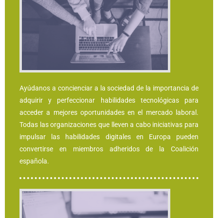
Ayúdanos a concienciar a la sociedad de la importancia de
adquirir y perfeccionar habilidades tecnológicas para
acceder a mejores oportunidades en el mercado laboral.
Todas las organizaciones que lleven a cabo iniciativas para
impulsar las habilidades digitales en Europa pueden
convertirse en miembros adheridos de la Coalición
española.