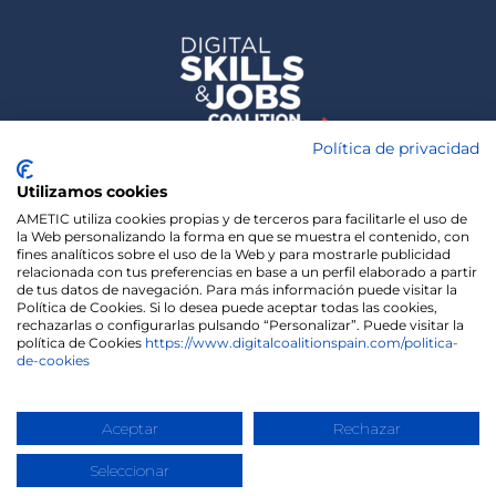
Política de privacidad
Utilizamos cookies
AMETIC utiliza cookies propias y de terceros para facilitarle el uso de
la Web personalizando la forma en que se muestra el contenido, con
fines analíticos sobre el uso de la Web y para mostrarle publicidad
relacionada con tus preferencias en base a un perfil elaborado a partir
de tus datos de navegación. Para más información puede visitar la
Política de Cookies. Si lo desea puede aceptar todas las cookies,
rechazarlas o configurarlas pulsando “Personalizar”. Puede visitar la
política de Cookies
https://www.digitalcoalitionspain.com/politica-
de-cookies
We use cookies on our website to give you the most
relevant experience by remembering your
preferences and repeat visits. By clicking “Accept”,
Copyright 2020 | Madisonmk
you consent to the use of ALL the cookies.
Aceptar
Rechazar
Cookie settings
ACCEPT
Seleccionar