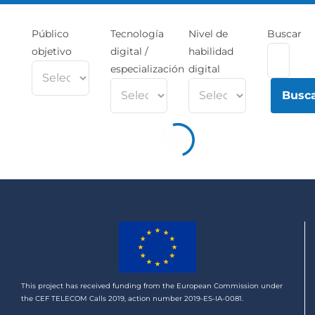
Público
Tecnología
Nivel de
Buscar
objetivo
digital /
habilidad
especialización
digital
This project has received funding from the European Commission under
the CEF TELECOM Calls 2019, action number 2019-ES-IA-0081.