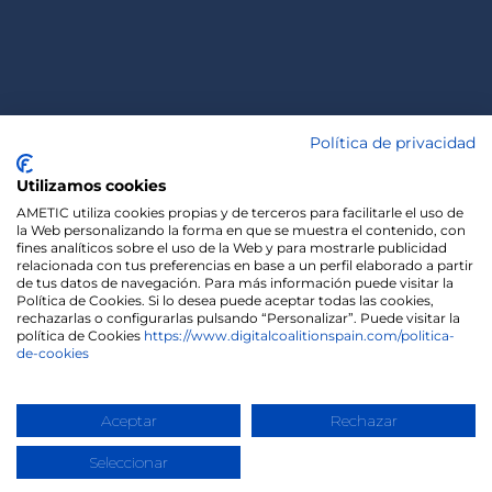
Política de privacidad
Utilizamos cookies
AMETIC utiliza cookies propias y de terceros para facilitarle el uso de
la Web personalizando la forma en que se muestra el contenido, con
fines analíticos sobre el uso de la Web y para mostrarle publicidad
relacionada con tus preferencias en base a un perfil elaborado a partir
de tus datos de navegación. Para más información puede visitar la
Política de Cookies. Si lo desea puede aceptar todas las cookies,
rechazarlas o configurarlas pulsando “Personalizar”. Puede visitar la
política de Cookies
https://www.digitalcoalitionspain.com/politica-
de-cookies
We use cookies on our website to give you the most
relevant experience by remembering your
preferences and repeat visits. By clicking “Accept”,
you consent to the use of ALL the cookies.
Aceptar
Rechazar
Cookie settings
ACCEPT
Seleccionar
Copyright 2020 | Madisonmk