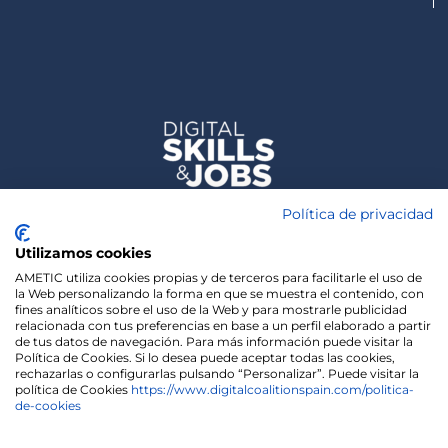
Política de privacidad
Utilizamos cookies
AMETIC utiliza cookies propias y de terceros para facilitarle el uso de
la Web personalizando la forma en que se muestra el contenido, con
fines analíticos sobre el uso de la Web y para mostrarle publicidad
relacionada con tus preferencias en base a un perfil elaborado a partir
de tus datos de navegación. Para más información puede visitar la
Política de Cookies. Si lo desea puede aceptar todas las cookies,
rechazarlas o configurarlas pulsando “Personalizar”. Puede visitar la
política de Cookies
https://www.digitalcoalitionspain.com/politica-
de-cookies
We use cookies on our website to give you the most
relevant experience by remembering your
preferences and repeat visits. By clicking “Accept”,