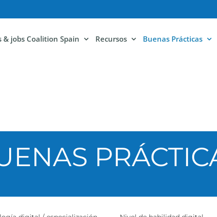
ls & jobs Coalition Spain
Recursos
Buenas Prácticas
UENAS PRÁCTIC
ogía digital / especialización
Nivel de habilidad digital