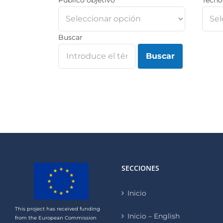
Buscar
SECCIONES
Inicio
This project has received funding
Inicio – English
from the European Commission