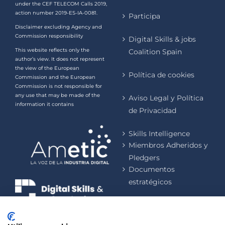
under the CEF TELECOM Calls 2019,
action number 2019-ES-IA-0081.
Participa
Disclaimer excluding Agency and
Commission responsibility
Digital Skills & jobs
This website reflects only the
Coalition Spain
author’s view. It does not represent
the view of the European
Política de cookies
Commission and the European
Commission is not responsible for
any use that may be made of the
Aviso Legal y Política
information it contains
de Privacidad
Skills Intelligence
Miembros Adheridos y
Pledgers
Documentos
estratégicos