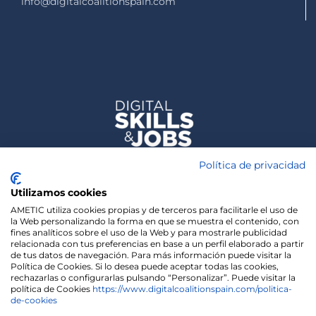
info@digitalcoalitionspain.com
Política de privacidad
Utilizamos cookies
AMETIC utiliza cookies propias y de terceros para facilitarle el uso de
la Web personalizando la forma en que se muestra el contenido, con
fines analíticos sobre el uso de la Web y para mostrarle publicidad
relacionada con tus preferencias en base a un perfil elaborado a partir
de tus datos de navegación. Para más información puede visitar la
Política de Cookies. Si lo desea puede aceptar todas las cookies,
rechazarlas o configurarlas pulsando “Personalizar”. Puede visitar la
política de Cookies
https://www.digitalcoalitionspain.com/politica-
de-cookies
We use cookies on our website to give you the most
relevant experience by remembering your