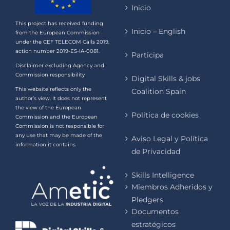
Inicio
This project has received funding
Inicio – English
from the European Commission
under the CEF TELECOM Calls 2019,
action number 2019-ES-IA-0081.
Participa
Disclaimer excluding Agency and
Commission responsibility
Digital Skills & jobs
This website reflects only the
Coalition Spain
author’s view. It does not represent
the view of the European
Política de cookies
Commission and the European
Commission is not responsible for
any use that may be made of the
Aviso Legal y Política
information it contains
de Privacidad
Skills Intelligence
Miembros Adheridos y
Pledgers
Documentos
estratégicos