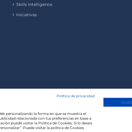
Skills Intelligence
Iniciativas
Política de privacidad
Acept
a Web personalizando la forma en que se muestra el
publicidad relacionada con tus preferencias en base a
Copyright 2020 | Madisonmk
ción puede visitar la Política de Cookies. Si lo desea
rsonalizar”. Puede visitar la política de Cookies
evant experience by remembering your preferences and repe