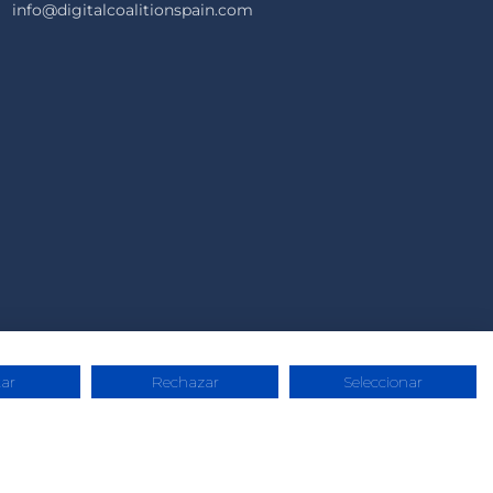
info@digitalcoalitionspain.com
ar
Rechazar
Seleccionar
at