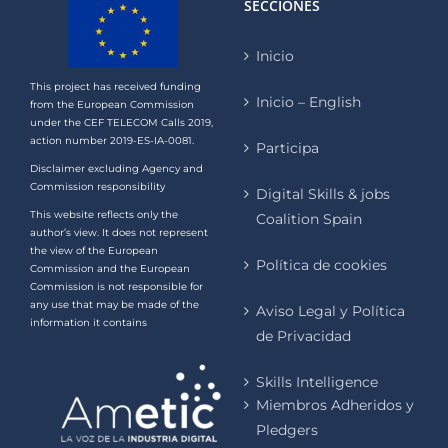
SECCIONES
Inicio
This project has received funding
Inicio – English
from the European Commission
under the CEF TELECOM Calls 2019,
action number 2019-ES-IA-0081.
Participa
Disclaimer excluding Agency and
Commission responsibility
Digital Skills & jobs
This website reflects only the
Coalition Spain
author’s view. It does not represent
the view of the European
Política de cookies
Commission and the European
Commission is not responsible for
any use that may be made of the
Aviso Legal y Política
information it contains
de Privacidad
Skills Intelligence
Miembros Adheridos y
Pledgers