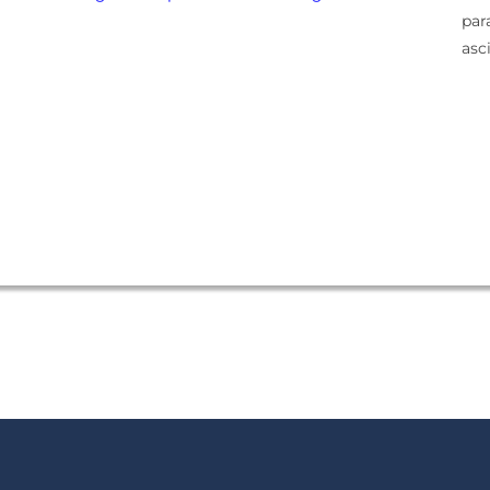
par
asc