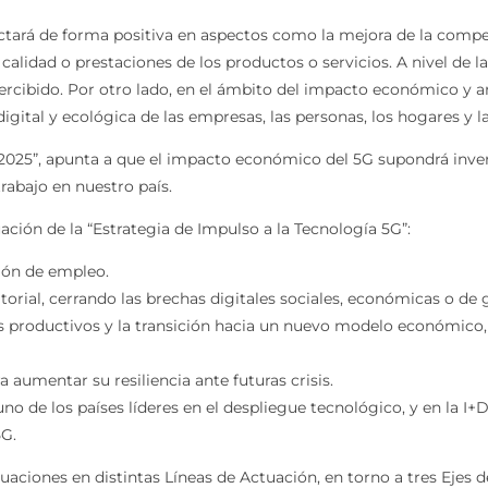
ará de forma positiva en aspectos como la mejora de la competit
lidad o prestaciones de los productos o servicios. A nivel de la c
ercibido. Por otro lado, en el ámbito del impacto económico y a
gital y ecológica de las empresas, las personas, los hogares y l
l 2025”, apunta a que el impacto económico del 5G supondrá inve
rabajo en nuestro país.
ación de la “Estrategia de Impulso a la Tecnología 5G”:
ión de empleo.
itorial, cerrando las brechas digitales sociales, económicas o de 
es productivos y la transición hacia un nuevo modelo económico, 
a aumentar su resiliencia ante futuras crisis.
 de los países líderes en el despliegue tecnológico, y en la I+D
5G.
ctuaciones en distintas Líneas de Actuación, en torno a tres Eje