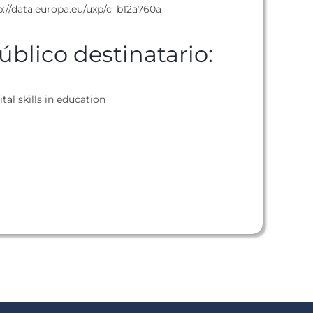
p://data.europa.eu/uxp/c_b12a760a
úblico destinatario:
ital skills in education