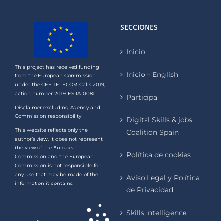
SECCIONES
Inicio
This project has received funding
Inicio – English
from the European Commission
under the CEF TELECOM Calls 2019,
action number 2019-ES-IA-0081.
Participa
Disclaimer excluding Agency and
Commission responsibility
Digital Skills & jobs
This website reflects only the
Coalition Spain
author’s view. It does not represent
the view of the European
Política de cookies
Commission and the European
Commission is not responsible for
any use that may be made of the
Aviso Legal y Política
information it contains
de Privacidad
Skills Intelligence