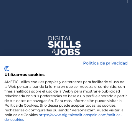
Política de privacidad
Utilizamos cookies
AMETIC utiliza cookies propias y de terceros para facilitarle el uso de
la Web personalizando la forma en que se muestra el contenido, con
fines analíticos sobre el uso de la Web y para mostrarle publicidad
relacionada con tus preferencias en base a un perfil elaborado a partir
de tus datos de navegación. Para más información puede visitar la
Política de Cookies. Si lo desea puede aceptar todas las cookies,
rechazarlas o configurarlas pulsando “Personalizar”. Puede visitar la
política de Cookies
https://www.digitalcoalitionspain.com/politica-
de-cookies
We use cookies on our website to give you the most
relevant experience by remembering your
preferences and repeat visits. By clicking “Accept”,