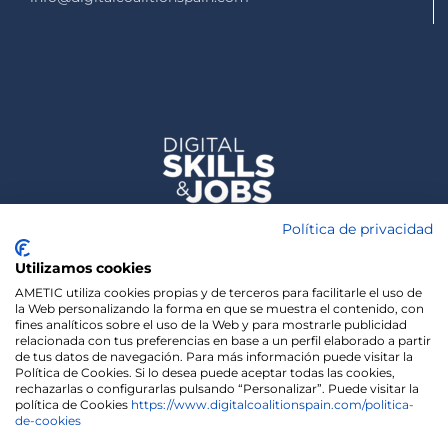
Política de privacidad
Utilizamos cookies
AMETIC utiliza cookies propias y de terceros para facilitarle el uso de
la Web personalizando la forma en que se muestra el contenido, con
fines analíticos sobre el uso de la Web y para mostrarle publicidad
relacionada con tus preferencias en base a un perfil elaborado a partir
de tus datos de navegación. Para más información puede visitar la
Política de Cookies. Si lo desea puede aceptar todas las cookies,
rechazarlas o configurarlas pulsando “Personalizar”. Puede visitar la
política de Cookies
https://www.digitalcoalitionspain.com/politica-
de-cookies
We use cookies on our website to give you the most
relevant experience by remembering your