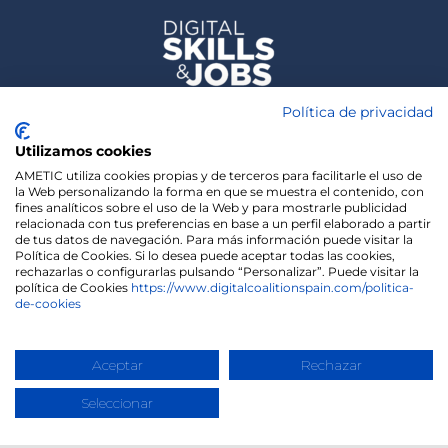
Política de privacidad
Utilizamos cookies
AMETIC utiliza cookies propias y de terceros para facilitarle el uso de
la Web personalizando la forma en que se muestra el contenido, con
fines analíticos sobre el uso de la Web y para mostrarle publicidad
relacionada con tus preferencias en base a un perfil elaborado a partir
de tus datos de navegación. Para más información puede visitar la
Política de Cookies. Si lo desea puede aceptar todas las cookies,
rechazarlas o configurarlas pulsando “Personalizar”. Puede visitar la
política de Cookies
https://www.digitalcoalitionspain.com/politica-
de-cookies
We use cookies on our website to give you the most
relevant experience by remembering your
preferences and repeat visits. By clicking “Accept”,
Copyright 2020 | Madisonmk
you consent to the use of ALL the cookies.
Aceptar
Rechazar
Cookie settings
ACCEPT
Seleccionar