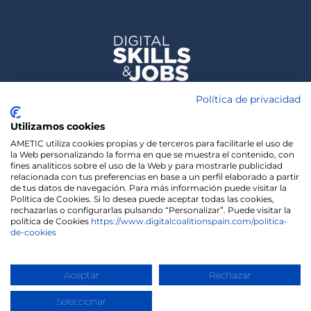
Política de privacidad
Utilizamos cookies
AMETIC utiliza cookies propias y de terceros para facilitarle el uso de
la Web personalizando la forma en que se muestra el contenido, con
fines analíticos sobre el uso de la Web y para mostrarle publicidad
relacionada con tus preferencias en base a un perfil elaborado a partir
de tus datos de navegación. Para más información puede visitar la
Política de Cookies. Si lo desea puede aceptar todas las cookies,
rechazarlas o configurarlas pulsando “Personalizar”. Puede visitar la
política de Cookies
https://www.digitalcoalitionspain.com/politica-
de-cookies
We use cookies on our website to give you the most
relevant experience by remembering your
preferences and repeat visits. By clicking “Accept”,
Copyright 2020 | Madisonmk
you consent to the use of ALL the cookies.
Aceptar
Rechazar
Cookie settings
ACCEPT
Seleccionar