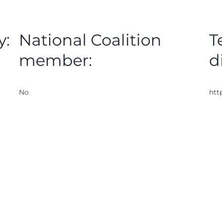
y:
National Coalition
T
member:
d
No
htt