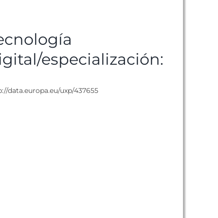
ecnología
igital/especialización:
p://data.europa.eu/uxp/437655