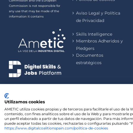
Commission and the European
Commission is not responsible for
any use that may be made of the
Aviso Legal y Política
information it contains
de Privacidad
Skills Intelligence
Miembros Adheridos y
Pledgers
Documentos
estratégicos
Utilizamos cookies
AMETIC utiliza cookies propias y de terceros para facilitarle el uso de l
contenido, con fines analíticos sobre el uso de la Web y para mostrarle 
un perfil elaborado a partir de tus datos de navegación. Para más informa
puede aceptar todas las cookies, rechazarlas o configurarlas pulsando “Pe
We use cookies on our website to give you the most rel
https://www.digitalcoalitionspain.com/politica-de-cookies
visits. By clicking “Accept”, you consent to the use of ALL