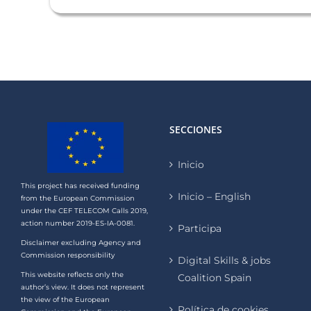
SECCIONES
Inicio
This project has received funding
Inicio – English
from the European Commission
under the CEF TELECOM Calls 2019,
action number 2019-ES-IA-0081.
Participa
Disclaimer excluding Agency and
Commission responsibility
Digital Skills & jobs
This website reflects only the
Coalition Spain
author’s view. It does not represent
the view of the European
Política de cookies