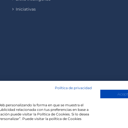
Iniciativas
Política de privacidad
Acept
a Web personalizando la forma en que se muestra el
publicidad relacionada con tus preferencias en base a
Copyright 2020 | Madisonmk
ción puede visitar la Política de Cookies. Si lo desea
rsonalizar”. Puede visitar la política de Cookies
evant experience by remembering your preferences and repe
 the cookies.