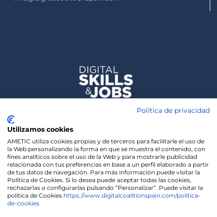
Política de privacidad
Utilizamos cookies
AMETIC utiliza cookies propias y de terceros para facilitarle el uso de
la Web personalizando la forma en que se muestra el contenido, con
fines analíticos sobre el uso de la Web y para mostrarle publicidad
relacionada con tus preferencias en base a un perfil elaborado a partir
de tus datos de navegación. Para más información puede visitar la
Política de Cookies. Si lo desea puede aceptar todas las cookies,
rechazarlas o configurarlas pulsando “Personalizar”. Puede visitar la
política de Cookies
https://www.digitalcoalitionspain.com/politica-
de-cookies
We use cookies on our website to give you the most
relevant experience by remembering your