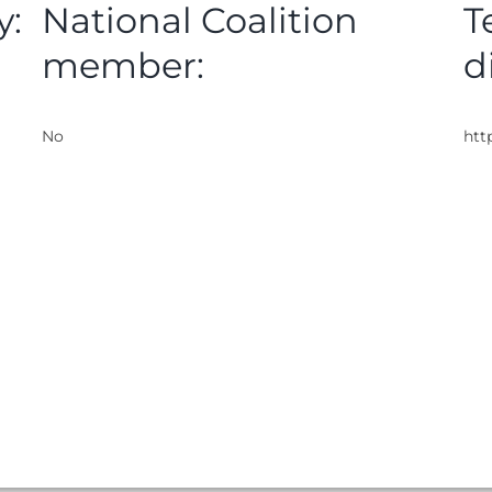
y:
National Coalition
T
member:
d
No
htt