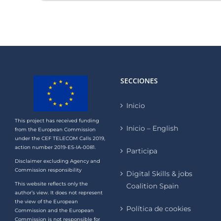
SECCIONES
Inicio
This project has received funding
Inicio – English
from the European Commission
under the CEF TELECOM Calls 2019,
action number 2019-ES-IA-0081.
Participa
Disclaimer excluding Agency and
Commission responsibility
Digital Skills & jobs
This website reflects only the
Coalition Spain
author’s view. It does not represent
the view of the European
Política de cookies
Commission and the European
Commission is not responsible for