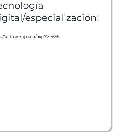
ecnología
igital/especialización:
p://data.europa.eu/uxp/437655