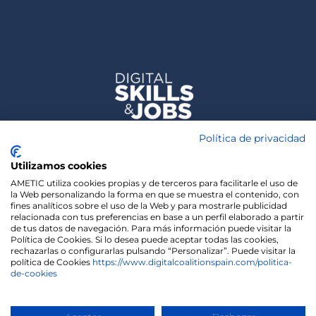
Política de privacidad
Utilizamos cookies
AMETIC utiliza cookies propias y de terceros para facilitarle el uso de
la Web personalizando la forma en que se muestra el contenido, con
fines analíticos sobre el uso de la Web y para mostrarle publicidad
relacionada con tus preferencias en base a un perfil elaborado a partir
de tus datos de navegación. Para más información puede visitar la
Política de Cookies. Si lo desea puede aceptar todas las cookies,
rechazarlas o configurarlas pulsando “Personalizar”. Puede visitar la
política de Cookies
https://www.digitalcoalitionspain.com/politica-
de-cookies
We use cookies on our website to give you the most
relevant experience by remembering your
preferences and repeat visits. By clicking “Accept”,
Copyright 2020 | Madisonmk
you consent to the use of ALL the cookies.