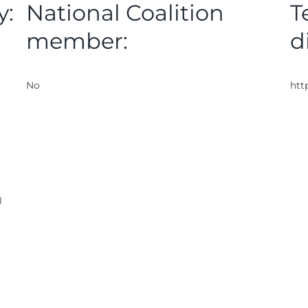
y:
National Coalition
T
member:
d
No
htt
l