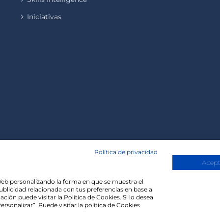
Iniciativas
Política de privacidad
Acept
a Web personalizando la forma en que se muestra el
publicidad relacionada con tus preferencias en base a
Copyright 2020 | Madisonmk
ción puede visitar la Política de Cookies. Si lo desea
rsonalizar”. Puede visitar la política de Cookies
evant experience by remembering your preferences and repe
 the cookies.