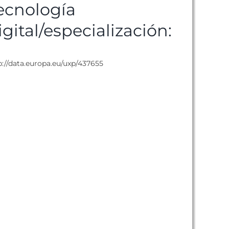
ecnología
igital/especialización:
p://data.europa.eu/uxp/437655