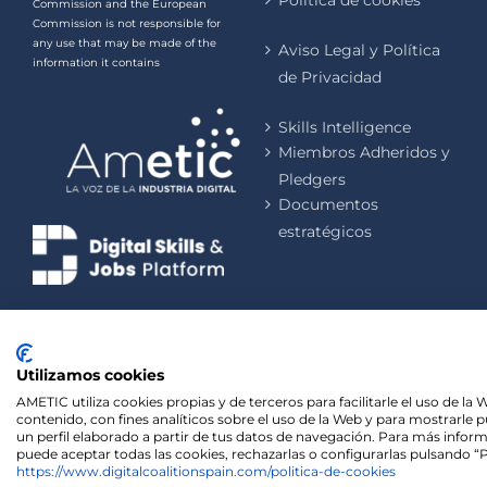
Política de cookies
Commission and the European
Commission is not responsible for
any use that may be made of the
Aviso Legal y Política
information it contains
de Privacidad
Skills Intelligence
Miembros Adheridos y
Pledgers
Documentos
estratégicos
Utilizamos cookies
AMETIC utiliza cookies propias y de terceros para facilitarle el uso de l
contenido, con fines analíticos sobre el uso de la Web y para mostrarle 
un perfil elaborado a partir de tus datos de navegación. Para más informa
puede aceptar todas las cookies, rechazarlas o configurarlas pulsando “Pe
We use cookies on our website to give you the most rel
https://www.digitalcoalitionspain.com/politica-de-cookies
visits. By clicking “Accept”, you consent to the use of ALL