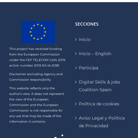
SECCIONES
Inicio
This project has received funding
Inicio – English
from the European Commission
under the CEF TELECOM Calls 2019,
action number 2019-ES-IA-0081.
Participa
Disclaimer excluding Agency and
Commission responsibility
Digital Skills & jobs
This website reflects only the
Coalition Spain
author’s view. It does not represent
the view of the European
Política de cookies
Commission and the European
Commission is not responsible for
any use that may be made of the
Aviso Legal y Política
information it contains
de Privacidad