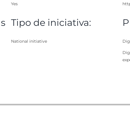
Yes
htt
as
Tipo de iniciativa:
P
National initiative
Digi
Digi
exp