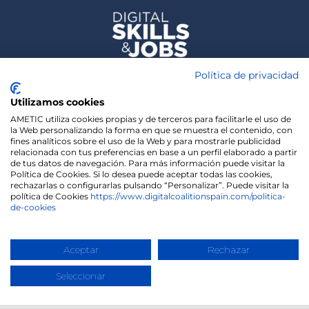
Política de privacidad
Utilizamos cookies
AMETIC utiliza cookies propias y de terceros para facilitarle el uso de
la Web personalizando la forma en que se muestra el contenido, con
fines analíticos sobre el uso de la Web y para mostrarle publicidad
relacionada con tus preferencias en base a un perfil elaborado a partir
de tus datos de navegación. Para más información puede visitar la
Política de Cookies. Si lo desea puede aceptar todas las cookies,
rechazarlas o configurarlas pulsando “Personalizar”. Puede visitar la
política de Cookies
https://www.digitalcoalitionspain.com/politica-
de-cookies
We use cookies on our website to give you the most
relevant experience by remembering your
preferences and repeat visits. By clicking “Accept”,
Copyright 2020 | Madisonmk
you consent to the use of ALL the cookies.
Aceptar
Rechazar
Cookie settings
ACCEPT
Seleccionar