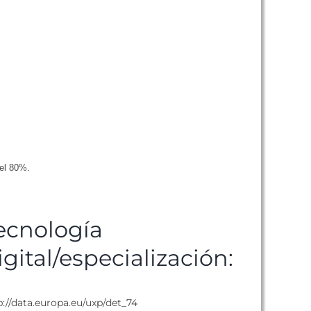
del 80%.
ecnología
igital/especialización:
p://data.europa.eu/uxp/det_74