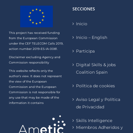
SECCIONES
Inicio
This project has received funding
Inicio – English
from the European Commission
under the CEF TELECOM Calls 2019,
action number 2019-ES-IA-0081.
Participa
Disclaimer excluding Agency and
Commission responsibility
Digital Skills & jobs
This website reflects only the
Coalition Spain
author’s view. It does not represent
the view of the European
Política de cookies
Commission and the European
Commission is not responsible for
any use that may be made of the
Aviso Legal y Política
information it contains
de Privacidad
Skills Intelligence
Miembros Adheridos y