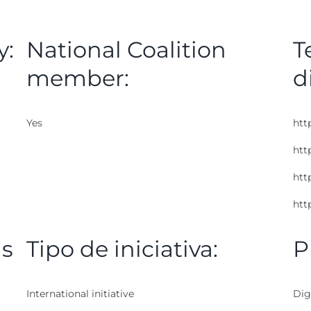
y:
National Coalition
T
member:
d
Yes
htt
htt
htt
htt
as
Tipo de iniciativa:
P
International initiative
Digi