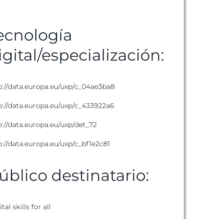
ecnología
igital/especialización:
p://data.europa.eu/uxp/c_04ae3ba8
p://data.europa.eu/uxp/c_433922a6
p://data.europa.eu/uxp/det_72
p://data.europa.eu/uxp/c_bf1e2c81
úblico destinatario:
tal skills for all