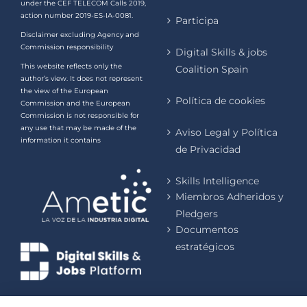
under the CEF TELECOM Calls 2019,
action number 2019-ES-IA-0081.
Participa
Disclaimer excluding Agency and
Commission responsibility
Digital Skills & jobs
This website reflects only the
Coalition Spain
author’s view. It does not represent
the view of the European
Política de cookies
Commission and the European
Commission is not responsible for
any use that may be made of the
Aviso Legal y Política
information it contains
de Privacidad
Skills Intelligence
Miembros Adheridos y
Pledgers
Documentos
estratégicos