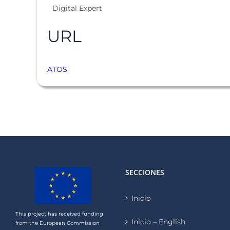
Digital Expert
URL
ATOS
SECCIONES
Inicio
This project has received funding
Inicio – English
from the European Commission