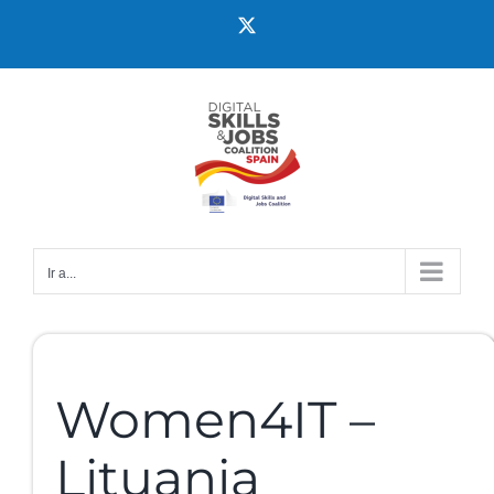
Ir a...
Women4IT –
Lituania