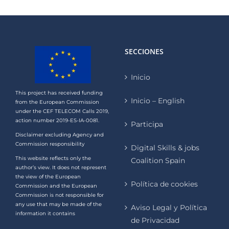
SECCIONES
Inicio
This project has received funding
Inicio – English
from the European Commission
under the CEF TELECOM Calls 2019,
action number 2019-ES-IA-0081.
Participa
Disclaimer excluding Agency and
Commission responsibility
Digital Skills & jobs
This website reflects only the
Coalition Spain
author’s view. It does not represent
the view of the European
Política de cookies
Commission and the European
Commission is not responsible for
any use that may be made of the
Aviso Legal y Política
information it contains
de Privacidad