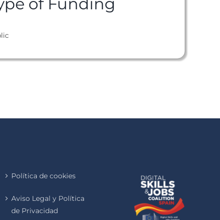
ype of Funding
lic
Política de cookies
Aviso Legal y Política
de Privacidad