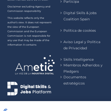
Participa
Disclaimer excluding Agency and
Commission responsibility
Digital Skills & jobs
This website reflects only the
Coalition Spain
author’s view. It does not represent
the view of the European
Política de cookies
Commission and the European
Commission is not responsible for
any use that may be made of the
Aviso Legal y Política
information it contains
de Privacidad
Skills Intelligence
Miembros Adheridos y
Pledgers
Documentos
estratégicos