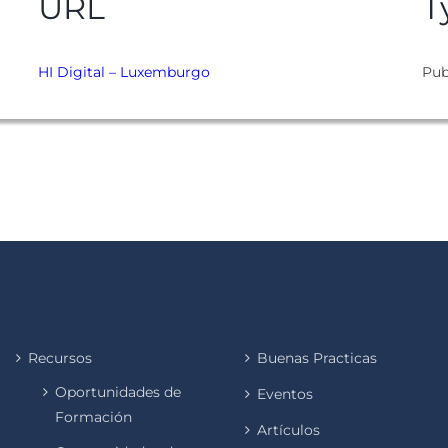
URL
T
HI Digital – Luxemburgo
Pub
Recursos
Buenas Practicas
Oportunidades de
Eventos
Formación
Artículos