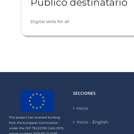
Público destinatario
Digital skills for all
SECCIONES
Inicio
This project has received funding
Inicio – English
from the European Commission
under the CEF TELECOM Calls 2019,
action number 2019-ES-IA-0081.