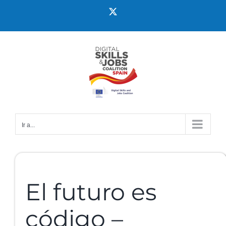
Ir a...
El futuro es
código –