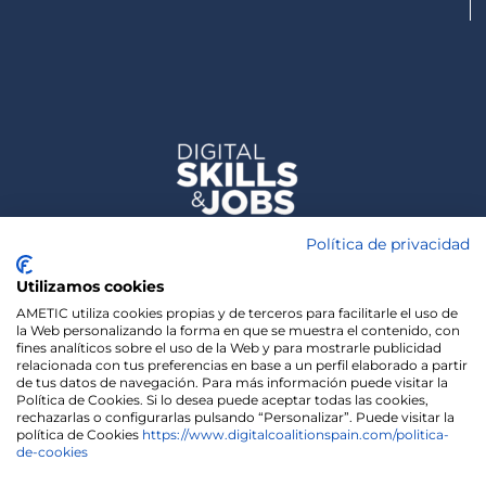
Política de privacidad
Utilizamos cookies
AMETIC utiliza cookies propias y de terceros para facilitarle el uso de
la Web personalizando la forma en que se muestra el contenido, con
fines analíticos sobre el uso de la Web y para mostrarle publicidad
relacionada con tus preferencias en base a un perfil elaborado a partir
de tus datos de navegación. Para más información puede visitar la
Política de Cookies. Si lo desea puede aceptar todas las cookies,
rechazarlas o configurarlas pulsando “Personalizar”. Puede visitar la
política de Cookies
https://www.digitalcoalitionspain.com/politica-
de-cookies
We use cookies on our website to give you the most
relevant experience by remembering your