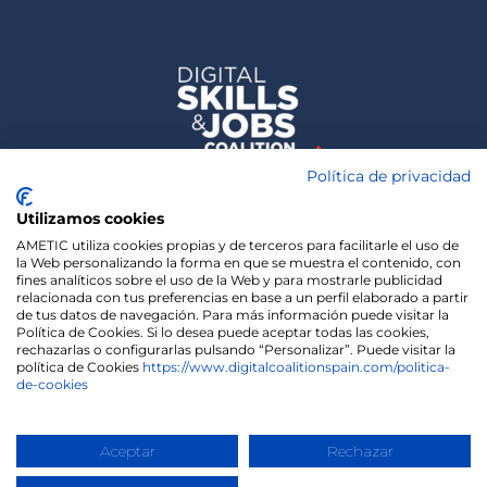
Política de privacidad
Utilizamos cookies
AMETIC utiliza cookies propias y de terceros para facilitarle el uso de
la Web personalizando la forma en que se muestra el contenido, con
fines analíticos sobre el uso de la Web y para mostrarle publicidad
relacionada con tus preferencias en base a un perfil elaborado a partir
de tus datos de navegación. Para más información puede visitar la
Política de Cookies. Si lo desea puede aceptar todas las cookies,
rechazarlas o configurarlas pulsando “Personalizar”. Puede visitar la
política de Cookies
https://www.digitalcoalitionspain.com/politica-
de-cookies
We use cookies on our website to give you the most
relevant experience by remembering your
preferences and repeat visits. By clicking “Accept”,
Copyright 2020 | Madisonmk
you consent to the use of ALL the cookies.
Aceptar
Rechazar