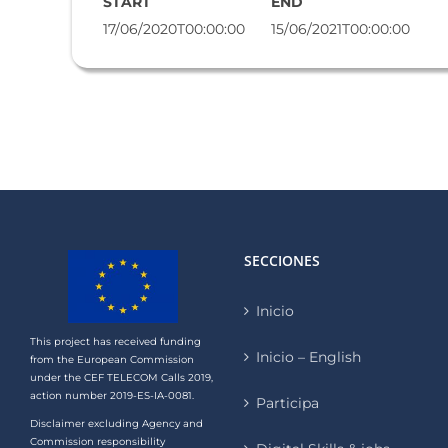
START
END
17/06/2020T00:00:00
15/06/2021T00:00:00
SECCIONES
Inicio
This project has received funding
Inicio – English
from the European Commission
under the CEF TELECOM Calls 2019,
action number 2019-ES-IA-0081.
Participa
Disclaimer excluding Agency and
Commission responsibility