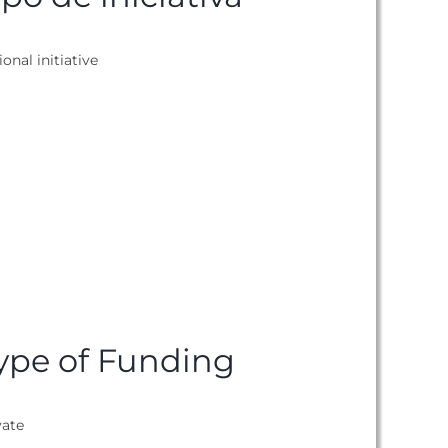
ional initiative
ype of Funding
vate