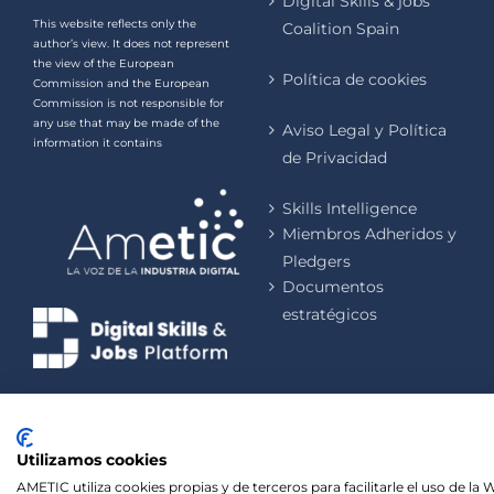
Digital Skills & jobs
This website reflects only the
Coalition Spain
author’s view. It does not represent
the view of the European
Política de cookies
Commission and the European
Commission is not responsible for
any use that may be made of the
Aviso Legal y Política
information it contains
de Privacidad
Skills Intelligence
Miembros Adheridos y
Pledgers
Documentos
estratégicos
Utilizamos cookies
AMETIC utiliza cookies propias y de terceros para facilitarle el uso de l