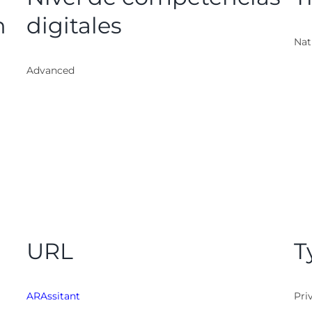
n
digitales
Nat
Advanced
URL
T
ARAssitant
Pri