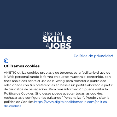
Política de privacidad
Utilizamos cookies
AMETIC utiliza cookies propias y de terceros para facilitarle el uso de
la Web personalizando la forma en que se muestra el contenido, con
fines analíticos sobre el uso de la Web y para mostrarle publicidad
relacionada con tus preferencias en base a un perfil elaborado a partir
de tus datos de navegación. Para más información puede visitar la
Política de Cookies. Si lo desea puede aceptar todas las cookies,
rechazarlas o configurarlas pulsando “Personalizar”. Puede visitar la
política de Cookies
https://www.digitalcoalitionspain.com/politica-
de-cookies
We use cookies on our website to give you the most
relevant experience by remembering your
preferences and repeat visits. By clicking “Accept”,