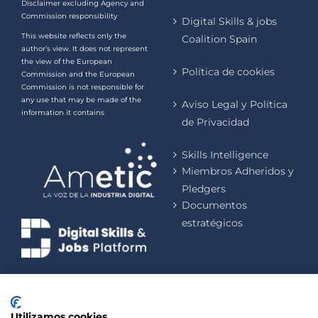
Disclaimer excluding Agency and
Commission responsibility
Digital Skills & jobs
This website reflects only the
Coalition Spain
author’s view. It does not represent
the view of the European
Política de cookies
Commission and the European
Commission is not responsible for
any use that may be made of the
Aviso Legal y Política
information it contains
de Privacidad
Skills Intelligence
Miembros Adheridos y
Pledgers
Documentos
estratégicos
Utilizamos cookies