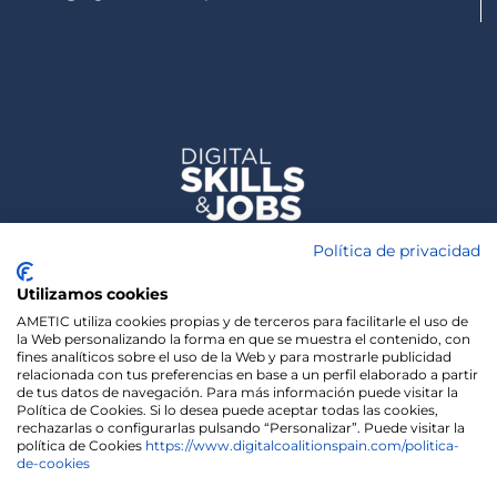
Política de privacidad
Utilizamos cookies
AMETIC utiliza cookies propias y de terceros para facilitarle el uso de
la Web personalizando la forma en que se muestra el contenido, con
fines analíticos sobre el uso de la Web y para mostrarle publicidad
relacionada con tus preferencias en base a un perfil elaborado a partir
de tus datos de navegación. Para más información puede visitar la
Política de Cookies. Si lo desea puede aceptar todas las cookies,
rechazarlas o configurarlas pulsando “Personalizar”. Puede visitar la
política de Cookies
https://www.digitalcoalitionspain.com/politica-
de-cookies
We use cookies on our website to give you the most
relevant experience by remembering your