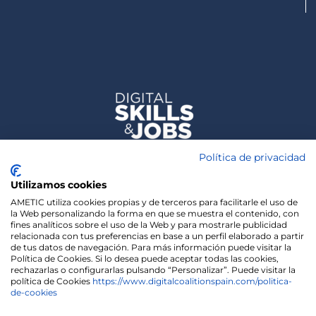
Política de privacidad
Utilizamos cookies
AMETIC utiliza cookies propias y de terceros para facilitarle el uso de
la Web personalizando la forma en que se muestra el contenido, con
fines analíticos sobre el uso de la Web y para mostrarle publicidad
relacionada con tus preferencias en base a un perfil elaborado a partir
de tus datos de navegación. Para más información puede visitar la
Política de Cookies. Si lo desea puede aceptar todas las cookies,
rechazarlas o configurarlas pulsando “Personalizar”. Puede visitar la
política de Cookies
https://www.digitalcoalitionspain.com/politica-
de-cookies
We use cookies on our website to give you the most
relevant experience by remembering your