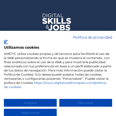
Política de privacidad
Utilizamos cookies
AMETIC utiliza cookies propias y de terceros para facilitarle el uso de
la Web personalizando la forma en que se muestra el contenido, con
fines analíticos sobre el uso de la Web y para mostrarle publicidad
relacionada con tus preferencias en base a un perfil elaborado a partir
de tus datos de navegación. Para más información puede visitar la
Política de Cookies. Si lo desea puede aceptar todas las cookies,
rechazarlas o configurarlas pulsando “Personalizar”. Puede visitar la
política de Cookies
https://www.digitalcoalitionspain.com/politica-
de-cookies
We use cookies on our website to give you the most
relevant experience by remembering your
preferences and repeat visits. By clicking “Accept”,
Copyright 2020 | Madisonmk
you consent to the use of ALL the cookies.
Aceptar
Rechazar
Cookie settings
ACCEPT
Seleccionar