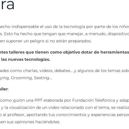
ra
echo indispensable el uso de la tecnología por parte de los niño
os. Esto ha hecho que tengan que manejar, a menudo, dispositivo
den suponer un peligro si no están preparados.
entes talleres que tienen como objetivo dotar de herramientas
las nuevas tecnologías.
ividades como charlas, videos, debates… y algunos de los temas sob
llying, Grooming, Sexting…
ller
:
do como guión una PPT elaborada por Fundación Telefónica y adap
n y la visualización de un video relacionado con el tema, se reali
oyo al profesor, aportando tus conocimientos y experiencias pers
en sus opiniones haciéndoles.