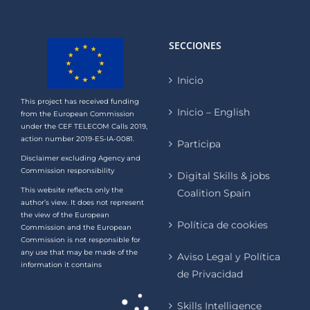
SECCIONES
Inicio
This project has received funding
Inicio – English
from the European Commission
under the CEF TELECOM Calls 2019,
action number 2019-ES-IA-0081.
Participa
Disclaimer excluding Agency and
Commission responsibility
Digital Skills & jobs
This website reflects only the
Coalition Spain
author’s view. It does not represent
the view of the European
Política de cookies
Commission and the European
Commission is not responsible for
any use that may be made of the
Aviso Legal y Política
information it contains
de Privacidad
Skills Intelligence