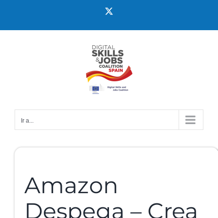
Ir a...
Amazon
Despega – Crea