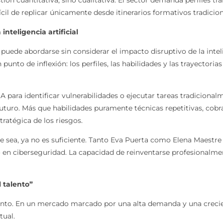
ícil de replicar únicamente desde itinerarios formativos tradicion
inteligencia artificial
 puede abordarse sin considerar el impacto disruptivo de la inteli
punto de inflexión: los perfiles, las habilidades y las trayector
IA para identificar vulnerabilidades o ejecutar tareas tradicion
turo. Más que habilidades puramente técnicas repetitivas, cobrar
ratégica de los riesgos.
que sea, ya no es suficiente. Tanto Eva Puerta como Elena Maestr
o en ciberseguridad. La capacidad de reinventarse profesionalmen
l talento”
talento. En un mercado marcado por una alta demanda y una crec
tual.