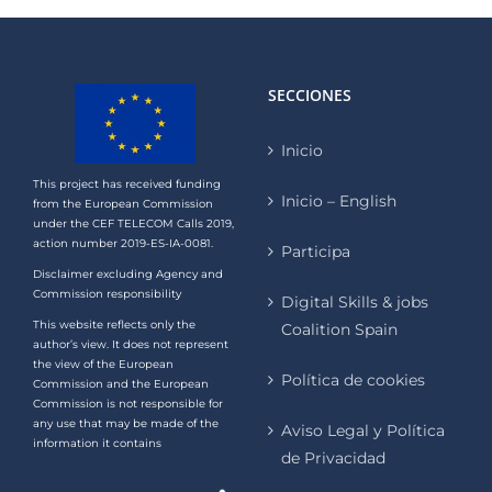
SECCIONES
Inicio
This project has received funding
Inicio – English
from the European Commission
under the CEF TELECOM Calls 2019,
action number 2019-ES-IA-0081.
Participa
Disclaimer excluding Agency and
Commission responsibility
Digital Skills & jobs
This website reflects only the
Coalition Spain
author’s view. It does not represent
the view of the European
Política de cookies
Commission and the European
Commission is not responsible for
any use that may be made of the
Aviso Legal y Política
information it contains
de Privacidad