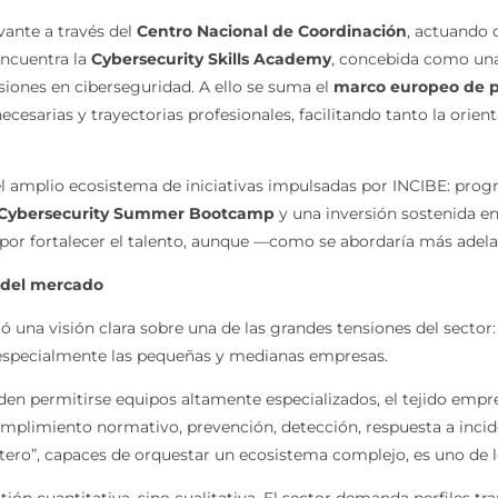
ante a través del
Centro Nacional de Coordinación
, actuando 
encuentra la
Cybersecurity Skills Academy
, concebida como una
iones en ciberseguridad. A ello se suma el
marco europeo de p
ecesarias y trayectorias profesionales, facilitando tanto la orien
el amplio ecosistema de iniciativas impulsadas por INCIBE: prog
Cybersecurity Summer Bootcamp
y una inversión sostenida en
da por fortalecer el talento, aunque —como se abordaría más adel
s del mercado
una visión clara sobre una de las grandes tensiones del sector: l
especialmente las pequeñas y medianas empresas.
den permitirse equipos altamente especializados, el tejido empre
cumplimiento normativo, prevención, detección, respuesta a inci
ptero”, capaces de orquestar un ecosistema complejo, es uno de 
ón cuantitativa, sino cualitativa. El sector demanda perfiles t