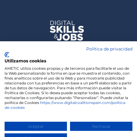
Política de privacidad
Utilizamos cookies
AMETIC utiliza cookies propias y de terceros para facilitarle el uso de
la Web personalizando la forma en que se muestra el contenido, con
fines analíticos sobre el uso de la Web y para mostrarle publicidad
relacionada con tus preferencias en base a un perfil elaborado a partir
de tus datos de navegación. Para más información puede visitar la
Política de Cookies. Si lo desea puede aceptar todas las cookies,
rechazarlas o configurarlas pulsando “Personalizar”. Puede visitar la
política de Cookies
https://www.digitalcoalitionspain.com/politica-
de-cookies
We use cookies on our website to give you the most
relevant experience by remembering your
preferences and repeat visits. By clicking “Accept”,
Copyright 2020 | Madisonmk
you consent to the use of ALL the cookies.
Aceptar
Rechazar
Cookie settings
ACCEPT