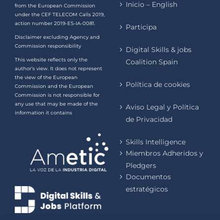
Inicio – English
from the European Commission
under the CEF TELECOM Calls 2019,
action number 2019-ES-IA-0081.
Participa
Disclaimer excluding Agency and
Commission responsibility
Digital Skills & jobs
This website reflects only the
Coalition Spain
author’s view. It does not represent
the view of the European
Política de cookies
Commission and the European
Commission is not responsible for
any use that may be made of the
Aviso Legal y Política
information it contains
de Privacidad
Skills Intelligence
Miembros Adheridos y
Pledgers
Documentos
estratégicos