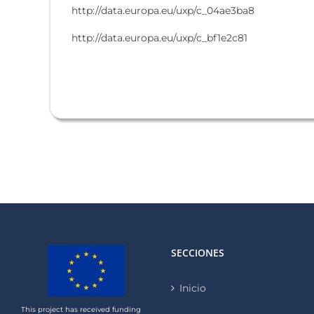
http://data.europa.eu/uxp/c_04ae3ba8
http://data.europa.eu/uxp/c_bf1e2c81
SECCIONES
Inicio
This project has received funding