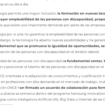
s en su día a día.
ología permite una mayor inclusión,
la formación en nuevas tecno
 mayor empleabilidad de las personas con discapacidad, pro
os que existe una importante demanda por parte de las empresa
ía por sí sola no garantiza la empleabilidad de las personas con
embargo, la tecnología ha abierto nuevas posibilidades y ha gene
damental que se promueva la igualdad de oportunidades, se 
ipación de las personas con discapacidad en el ámbito laboral.
lidad de las personas con discapacidad e
s fundamental contar, 
n a posicionar el talento de las personas con discapacidad en el
E orientada a la adquisición de conocimientos y cualificación t
al en profesiones con alta demanda en el mercado de trabajo, mu
ación ONCE h
an firmado un acuerdo de colaboración para form
sta alianza se enmarca dentro del programa Samsung Innovatio
as como Inteligencia Artificial (IA), Big Data o Internet de las C