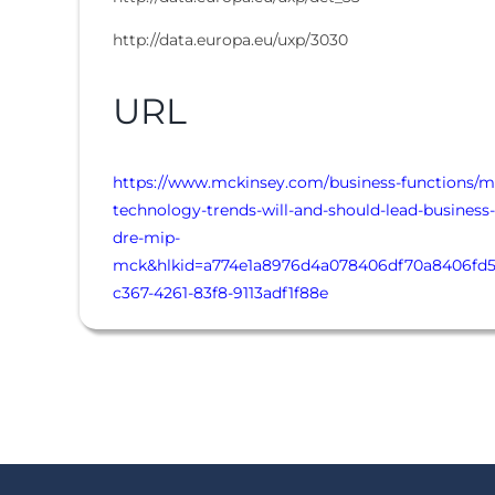
http://data.europa.eu/uxp/3030
URL
https://www.mckinsey.com/business-functions/mc
technology-trends-will-and-should-lead-business
dre-mip-
mck&hlkid=a774e1a8976d4a078406df70a8406fd5&
c367-4261-83f8-9113adf1f88e