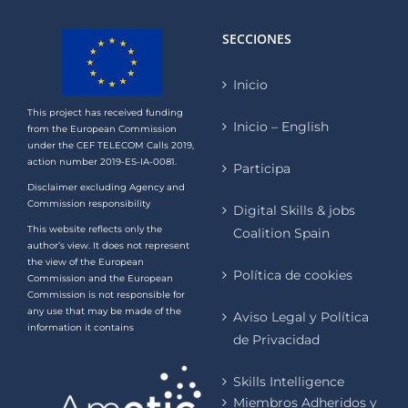
SECCIONES
Inicio
This project has received funding
Inicio – English
from the European Commission
under the CEF TELECOM Calls 2019,
action number 2019-ES-IA-0081.
Participa
Disclaimer excluding Agency and
Commission responsibility
Digital Skills & jobs
This website reflects only the
Coalition Spain
author’s view. It does not represent
the view of the European
Política de cookies
Commission and the European
Commission is not responsible for
any use that may be made of the
Aviso Legal y Política
information it contains
de Privacidad
Skills Intelligence
Miembros Adheridos y