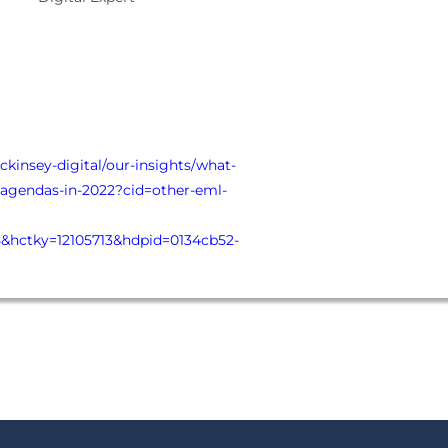
kinsey-digital/our-insights/what-
-agendas-in-2022?cid=other-eml-
hctky=12105713&hdpid=0134cb52-