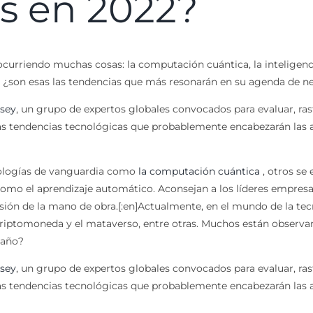
s en 2022?
curriendo muchas cosas: la computación cuántica, la inteligencia
, ¿son esas las tendencias que más resonarán en su agenda de n
nsey
, un grupo de expertos globales convocados para evaluar, ras
 las tendencias tecnológicas que probablemente encabezarán las 
nologías de vanguardia como
la computación cuántica
, otros se
como el aprendizaje automático. Aconsejan a los líderes empresa
ersión de la mano de obra.[:en]Actualmente, en el mundo de la te
la criptomoneda y el mataverso, entre otras. Muchos están observa
 año?
nsey
, un grupo de expertos globales convocados para evaluar, ras
 las tendencias tecnológicas que probablemente encabezarán las 