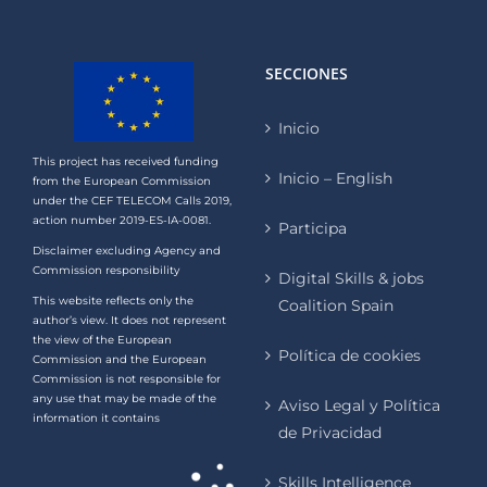
SECCIONES
Inicio
This project has received funding
Inicio – English
from the European Commission
under the CEF TELECOM Calls 2019,
action number 2019-ES-IA-0081.
Participa
Disclaimer excluding Agency and
Commission responsibility
Digital Skills & jobs
This website reflects only the
Coalition Spain
author’s view. It does not represent
the view of the European
Política de cookies
Commission and the European
Commission is not responsible for
any use that may be made of the
Aviso Legal y Política
information it contains
de Privacidad
Skills Intelligence