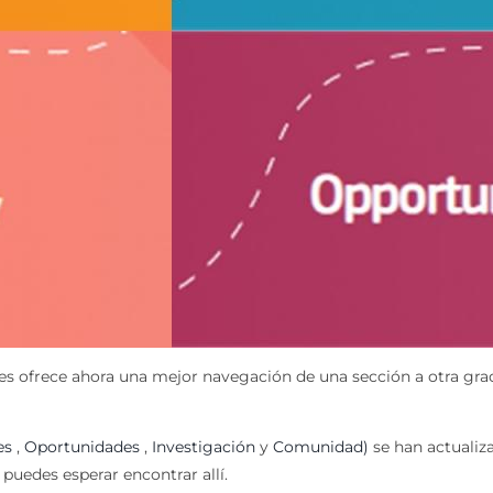
 ofrece ahora una mejor navegación de una sección a otra gracia
es
,
Oportunidades
,
Investigación
y
Comunidad)
se han actualiz
uedes esperar encontrar allí.