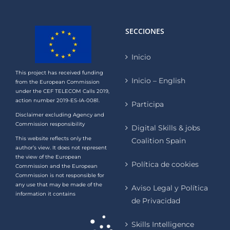
SECCIONES
Inicio
This project has received funding
Inicio – English
from the European Commission
under the CEF TELECOM Calls 2019,
action number 2019-ES-IA-0081.
Participa
Disclaimer excluding Agency and
Commission responsibility
Digital Skills & jobs
This website reflects only the
Coalition Spain
author’s view. It does not represent
the view of the European
Política de cookies
Commission and the European
Commission is not responsible for
any use that may be made of the
Aviso Legal y Política
information it contains
de Privacidad
Skills Intelligence