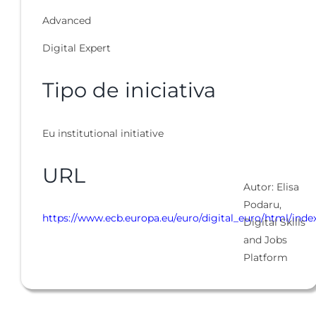
Advanced
Digital Expert
Tipo de iniciativa
Eu institutional initiative
URL
Autor: Elisa
Podaru,
https://www.ecb.europa.eu/euro/digital_euro/html/ind
Digital Skills
and Jobs
Platform