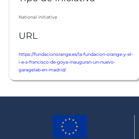
National initiative
URL
https://fundacionorange.es/la-fundacion-orange-y-el-
i-e-s-francisco-de-goya-inauguran-un-nuevo-
garagelab-en-madrid/