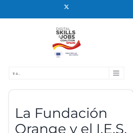
Ir a...
La Fundación
Orange y el I.E.S.