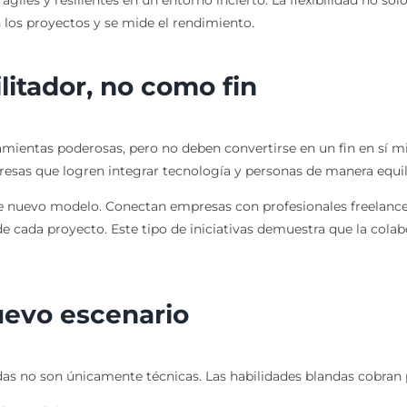
les y resilientes en un entorno incierto. La flexibilidad no solo s
 los proyectos y se mide el rendimiento.
litador, no como fin
herramientas poderosas, pero no deben convertirse en un fin en sí
resas que logren integrar tecnología y personas de manera equil
 nuevo modelo. Conectan empresas con profesionales freelance m
de cada proyecto. Este tipo de iniciativas demuestra que la colab
uevo escenario
as no son únicamente técnicas. Las habilidades blandas cobran