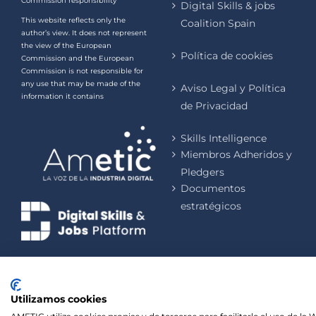
Commission responsibility
Digital Skills & jobs
This website reflects only the
Coalition Spain
author’s view. It does not represent
the view of the European
Política de cookies
Commission and the European
Commission is not responsible for
any use that may be made of the
Aviso Legal y Política
information it contains
de Privacidad
Skills Intelligence
Miembros Adheridos y
Pledgers
Documentos
estratégicos
Utilizamos cookies