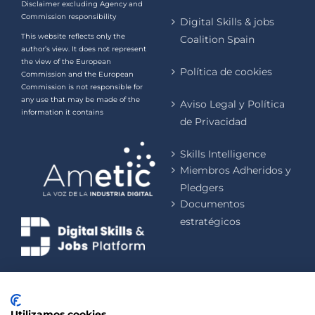
Disclaimer excluding Agency and
Commission responsibility
Digital Skills & jobs
This website reflects only the
Coalition Spain
author’s view. It does not represent
the view of the European
Política de cookies
Commission and the European
Commission is not responsible for
any use that may be made of the
Aviso Legal y Política
information it contains
de Privacidad
Skills Intelligence
Miembros Adheridos y
Pledgers
Documentos
estratégicos
Utilizamos cookies