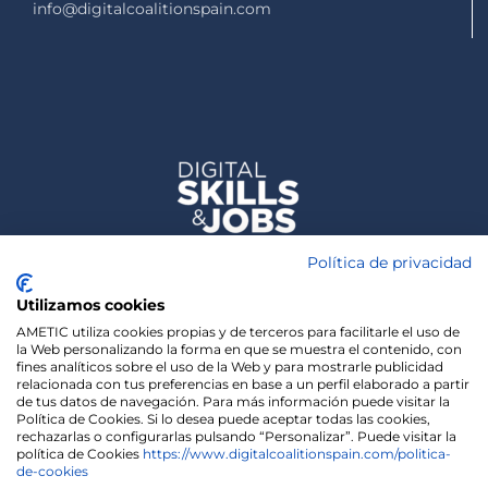
info@digitalcoalitionspain.com
Política de privacidad
Utilizamos cookies
AMETIC utiliza cookies propias y de terceros para facilitarle el uso de
la Web personalizando la forma en que se muestra el contenido, con
fines analíticos sobre el uso de la Web y para mostrarle publicidad
relacionada con tus preferencias en base a un perfil elaborado a partir
de tus datos de navegación. Para más información puede visitar la
Política de Cookies. Si lo desea puede aceptar todas las cookies,
rechazarlas o configurarlas pulsando “Personalizar”. Puede visitar la
política de Cookies
https://www.digitalcoalitionspain.com/politica-
de-cookies
We use cookies on our website to give you the most