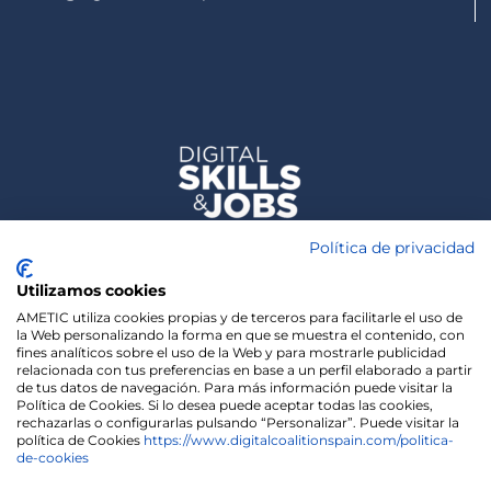
Política de privacidad
Utilizamos cookies
AMETIC utiliza cookies propias y de terceros para facilitarle el uso de
la Web personalizando la forma en que se muestra el contenido, con
fines analíticos sobre el uso de la Web y para mostrarle publicidad
relacionada con tus preferencias en base a un perfil elaborado a partir
de tus datos de navegación. Para más información puede visitar la
Política de Cookies. Si lo desea puede aceptar todas las cookies,
rechazarlas o configurarlas pulsando “Personalizar”. Puede visitar la
política de Cookies
https://www.digitalcoalitionspain.com/politica-
de-cookies
We use cookies on our website to give you the most
relevant experience by remembering your