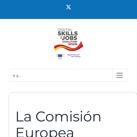
Ir a...
La Comisión
Europea