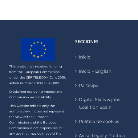
SECCIONES
Inicio
This project has received funding
Inicio – English
from the European Commission
under the CEF TELECOM Calls 2019,
action number 2019-ES-IA-0081.
Participa
Disclaimer excluding Agency and
Commission responsibility
Digital Skills & jobs
This website reflects only the
Coalition Spain
author’s view. It does not represent
the view of the European
Política de cookies
Commission and the European
Commission is not responsible for
any use that may be made of the
Aviso Legal y Política